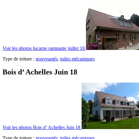
Voir les photos
lucarne rampante juillet 18
Type de toiture :
nouveautés
,
tuiles mécaniques
Bois d’ Achelles Juin 18
Voir les photos
Bois d’ Achelles Juin 18
Type de toiture :
nouveautés
,
tuiles mécaniques