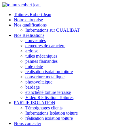
Toitures Robert Jean
Notre entreprise
Nos qualifications
Informations sur QUALIBAT
Nos Réalisations
nouveautés
demeures de caractère
ardoise
tuiles mécaniques
pannes flamandes
tuile plate
réalisation isolation toiture
couverture metallique
photovoltaique
bardage
etanchéité toiture terrasse
Vidéo Réalisation Toitures
PARTIE ISOLATION
Témoignages clients
Informations Isolation toiture
réalisation isolation toiture
Nous contacter