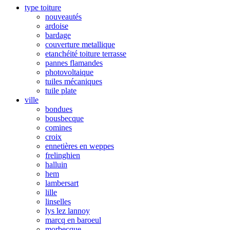
type toiture
nouveautés
ardoise
bardage
couverture metallique
etanchéité toiture terrasse
pannes flamandes
photovoltaique
tuiles mécaniques
tuile plate
ville
bondues
bousbecque
comines
croix
ennetières en weppes
frelinghien
halluin
hem
lambersart
lille
linselles
lys lez lannoy
marcq en baroeul
morbecque