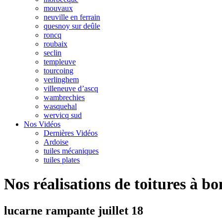
mouvaux
neuville en ferrain
quesnoy sur deûle
roncq
roubaix
seclin
templeuve
tourcoing
verlinghem
villeneuve d’ascq
wambrechies
wasquehal
wervicq sud
Nos Vidéos
Dernières Vidéos
Ardoise
tuiles mécaniques
tuiles plates
Nos réalisations de toitures à b
lucarne rampante juillet 18