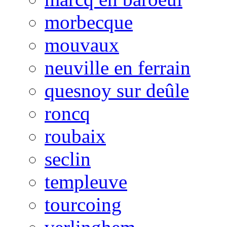
morbecque
mouvaux
neuville en ferrain
quesnoy sur deûle
roncq
roubaix
seclin
templeuve
tourcoing