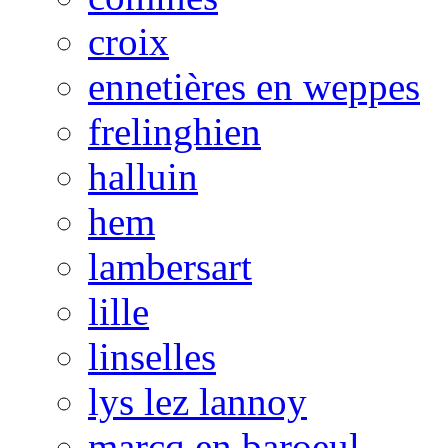
croix
ennetières en weppes
frelinghien
halluin
hem
lambersart
lille
linselles
lys lez lannoy
marcq en baroeul