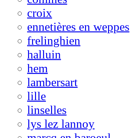
croix
ennetières en weppes
frelinghien
halluin
hem
lambersart
lille
linselles
lys lez lannoy
marcq en baroeul