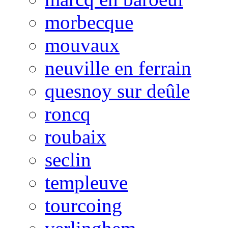
morbecque
mouvaux
neuville en ferrain
quesnoy sur deûle
roncq
roubaix
seclin
templeuve
tourcoing