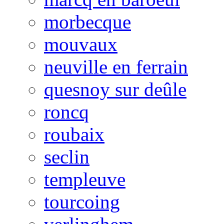
morbecque
mouvaux
neuville en ferrain
quesnoy sur deûle
roncq
roubaix
seclin
templeuve
tourcoing