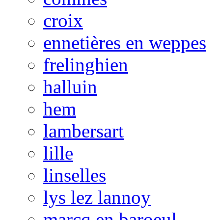
croix
ennetières en weppes
frelinghien
halluin
hem
lambersart
lille
linselles
lys lez lannoy
marcq en baroeul