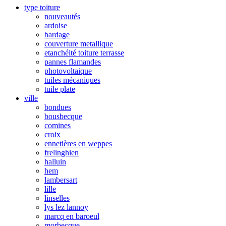
type toiture
nouveautés
ardoise
bardage
couverture metallique
etanchéité toiture terrasse
pannes flamandes
photovoltaique
tuiles mécaniques
tuile plate
ville
bondues
bousbecque
comines
croix
ennetières en weppes
frelinghien
halluin
hem
lambersart
lille
linselles
lys lez lannoy
marcq en baroeul
morbecque