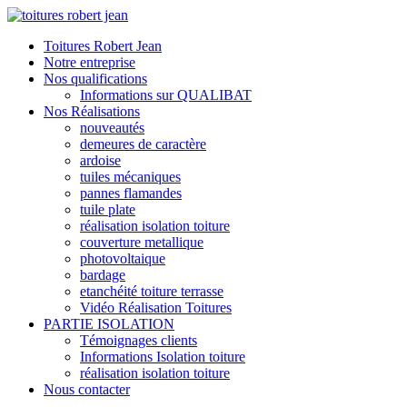
Toitures Robert Jean
Notre entreprise
Nos qualifications
Informations sur QUALIBAT
Nos Réalisations
nouveautés
demeures de caractère
ardoise
tuiles mécaniques
pannes flamandes
tuile plate
réalisation isolation toiture
couverture metallique
photovoltaique
bardage
etanchéité toiture terrasse
Vidéo Réalisation Toitures
PARTIE ISOLATION
Témoignages clients
Informations Isolation toiture
réalisation isolation toiture
Nous contacter