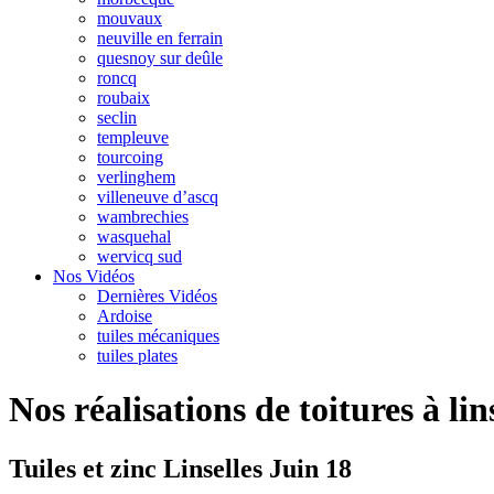
mouvaux
neuville en ferrain
quesnoy sur deûle
roncq
roubaix
seclin
templeuve
tourcoing
verlinghem
villeneuve d’ascq
wambrechies
wasquehal
wervicq sud
Nos Vidéos
Dernières Vidéos
Ardoise
tuiles mécaniques
tuiles plates
Nos réalisations de toitures à lin
Tuiles et zinc Linselles Juin 18