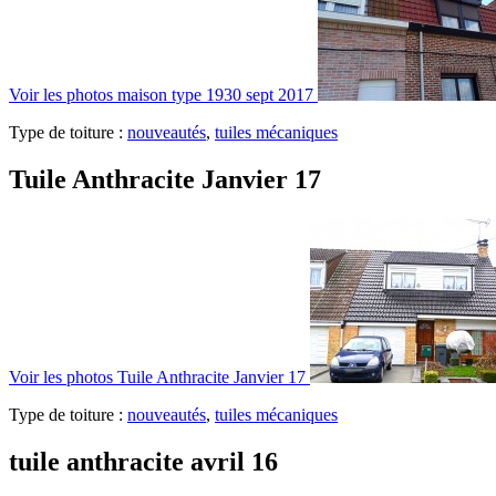
Voir les photos
maison type 1930 sept 2017
Type de toiture :
nouveautés
,
tuiles mécaniques
Tuile Anthracite Janvier 17
Voir les photos
Tuile Anthracite Janvier 17
Type de toiture :
nouveautés
,
tuiles mécaniques
tuile anthracite avril 16