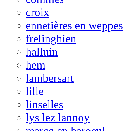
croix
ennetières en weppes
frelinghien
halluin
hem
lambersart
lille
linselles
lys lez lannoy
marcq en baroeul