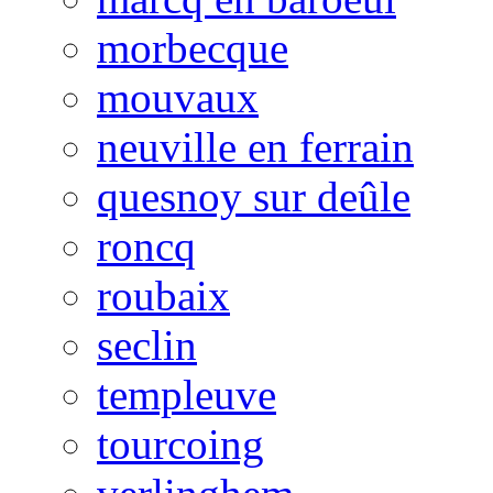
morbecque
mouvaux
neuville en ferrain
quesnoy sur deûle
roncq
roubaix
seclin
templeuve
tourcoing