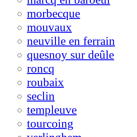
morbecque
mouvaux
neuville en ferrain
quesnoy sur deûle
roncq
roubaix
seclin
templeuve
tourcoing