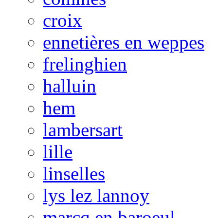
croix
ennetières en weppes
frelinghien
halluin
hem
lambersart
lille
linselles
lys lez lannoy
marcq en baroeul