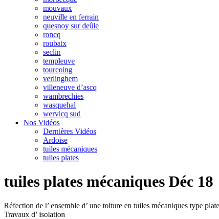
mouvaux
neuville en ferrain
quesnoy sur deûle
roncq
roubaix
seclin
templeuve
tourcoing
verlinghem
villeneuve d’ascq
wambrechies
wasquehal
wervicq sud
Nos Vidéos
Dernières Vidéos
Ardoise
tuiles mécaniques
tuiles plates
tuiles plates mécaniques Déc 18
Réfection de l’ ensemble d’ une toiture en tuiles mécaniques type plat
Travaux d’ isolation