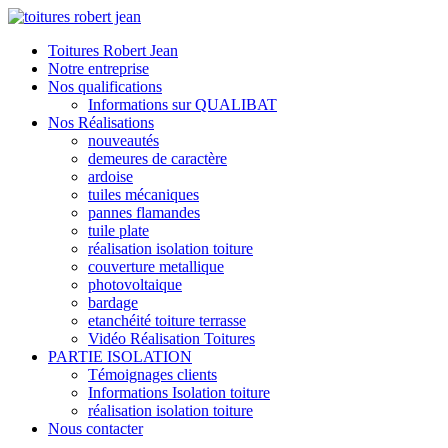
Toitures Robert Jean
Notre entreprise
Nos qualifications
Informations sur QUALIBAT
Nos Réalisations
nouveautés
demeures de caractère
ardoise
tuiles mécaniques
pannes flamandes
tuile plate
réalisation isolation toiture
couverture metallique
photovoltaique
bardage
etanchéité toiture terrasse
Vidéo Réalisation Toitures
PARTIE ISOLATION
Témoignages clients
Informations Isolation toiture
réalisation isolation toiture
Nous contacter