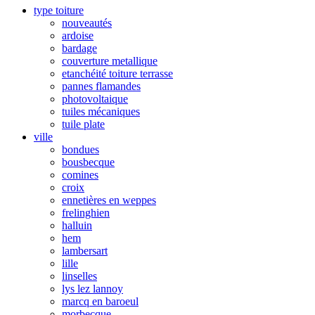
type toiture
nouveautés
ardoise
bardage
couverture metallique
etanchéité toiture terrasse
pannes flamandes
photovoltaique
tuiles mécaniques
tuile plate
ville
bondues
bousbecque
comines
croix
ennetières en weppes
frelinghien
halluin
hem
lambersart
lille
linselles
lys lez lannoy
marcq en baroeul
morbecque