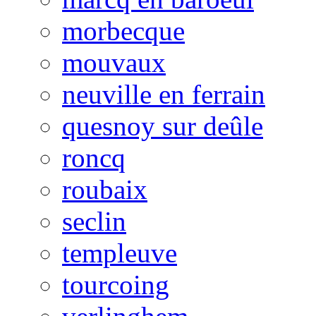
morbecque
mouvaux
neuville en ferrain
quesnoy sur deûle
roncq
roubaix
seclin
templeuve
tourcoing