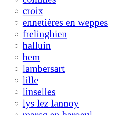
croix
ennetières en weppes
frelinghien
halluin
hem
lambersart
lille
linselles
lys lez lannoy
marcq en baroeul