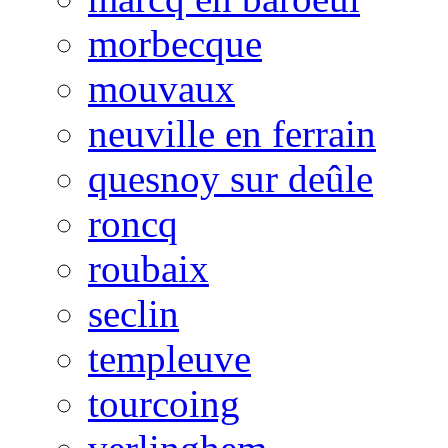
morbecque
mouvaux
neuville en ferrain
quesnoy sur deûle
roncq
roubaix
seclin
templeuve
tourcoing