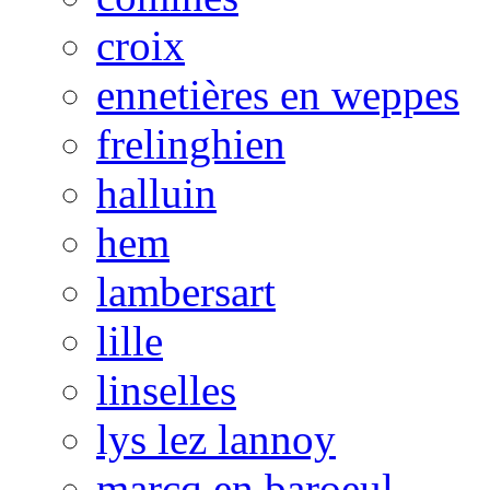
croix
ennetières en weppes
frelinghien
halluin
hem
lambersart
lille
linselles
lys lez lannoy
marcq en baroeul