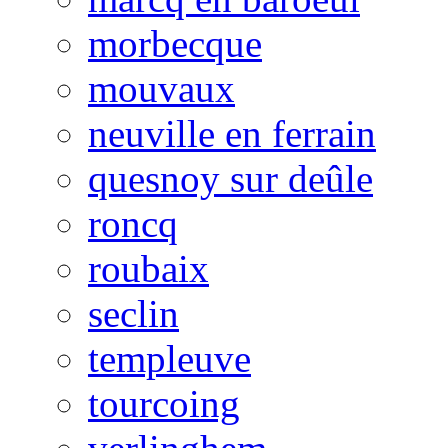
morbecque
mouvaux
neuville en ferrain
quesnoy sur deûle
roncq
roubaix
seclin
templeuve
tourcoing