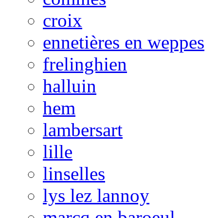
croix
ennetières en weppes
frelinghien
halluin
hem
lambersart
lille
linselles
lys lez lannoy
marcq en baroeul