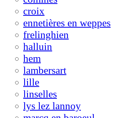
croix
ennetières en weppes
frelinghien
halluin
hem
lambersart
lille
linselles
lys lez lannoy
marcq en baroeul