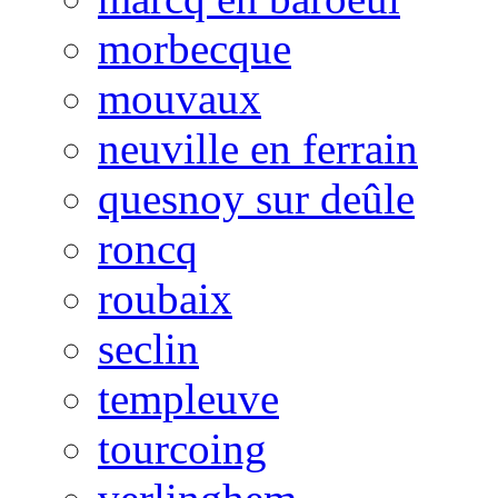
morbecque
mouvaux
neuville en ferrain
quesnoy sur deûle
roncq
roubaix
seclin
templeuve
tourcoing