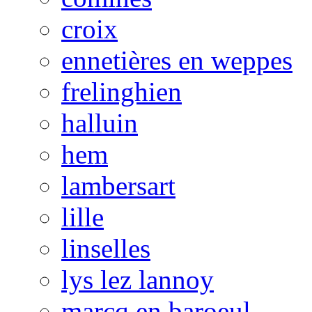
croix
ennetières en weppes
frelinghien
halluin
hem
lambersart
lille
linselles
lys lez lannoy
marcq en baroeul