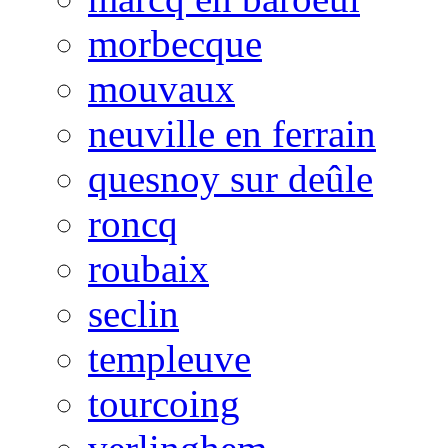
morbecque
mouvaux
neuville en ferrain
quesnoy sur deûle
roncq
roubaix
seclin
templeuve
tourcoing