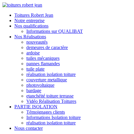
Toitures Robert Jean
Notre entreprise
Nos qualifications
Informations sur QUALIBAT
Nos Réalisations
nouveautés
demeures de caractère
ardoise
tuiles mécaniques
pannes flamandes
tuile plate
réalisation isolation toiture
couverture metallique
photovoltaique
bardage
etanchéité toiture terrasse
Vidéo Réalisation Toitures
PARTIE ISOLATION
Témoignages clients
Informations Isolation toiture
réalisation isolation toiture
Nous contacter