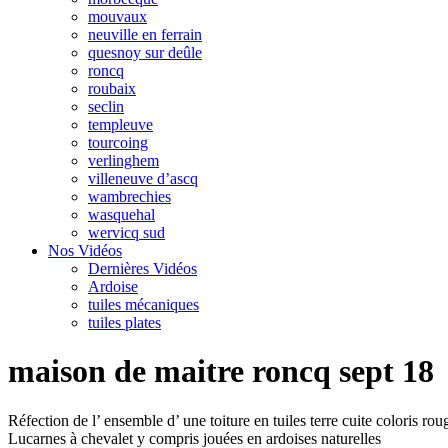
mouvaux
neuville en ferrain
quesnoy sur deûle
roncq
roubaix
seclin
templeuve
tourcoing
verlinghem
villeneuve d’ascq
wambrechies
wasquehal
wervicq sud
Nos Vidéos
Dernières Vidéos
Ardoise
tuiles mécaniques
tuiles plates
maison de maitre roncq sept 18
Réfection de l’ ensemble d’ une toiture en tuiles terre cuite coloris ro
Lucarnes à chevalet y compris jouées en ardoises naturelles