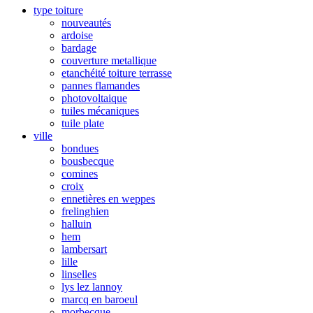
type toiture
nouveautés
ardoise
bardage
couverture metallique
etanchéité toiture terrasse
pannes flamandes
photovoltaique
tuiles mécaniques
tuile plate
ville
bondues
bousbecque
comines
croix
ennetières en weppes
frelinghien
halluin
hem
lambersart
lille
linselles
lys lez lannoy
marcq en baroeul
morbecque