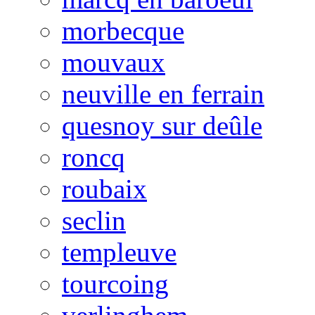
morbecque
mouvaux
neuville en ferrain
quesnoy sur deûle
roncq
roubaix
seclin
templeuve
tourcoing