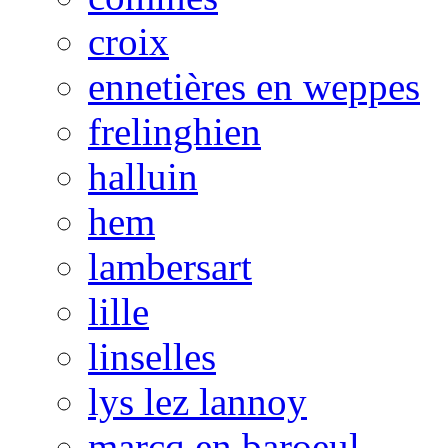
croix
ennetières en weppes
frelinghien
halluin
hem
lambersart
lille
linselles
lys lez lannoy
marcq en baroeul