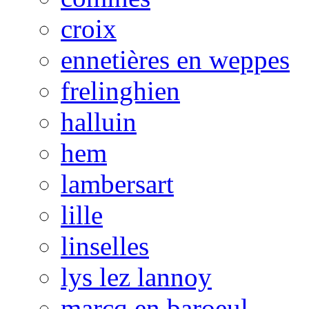
croix
ennetières en weppes
frelinghien
halluin
hem
lambersart
lille
linselles
lys lez lannoy
marcq en baroeul