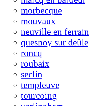
morbecque
mouvaux
neuville en ferrain
quesnoy sur deûle
roncq
roubaix
seclin
templeuve
tourcoing