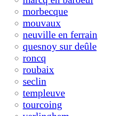
morbecque
mouvaux
neuville en ferrain
quesnoy sur deûle
roncq
roubaix
seclin
templeuve
tourcoing