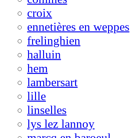
croix
ennetières en weppes
frelinghien
halluin
hem
lambersart
lille
linselles
lys lez lannoy
marcq en baroeul