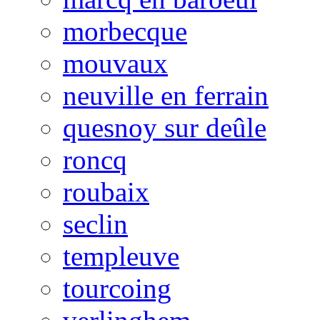
morbecque
mouvaux
neuville en ferrain
quesnoy sur deûle
roncq
roubaix
seclin
templeuve
tourcoing