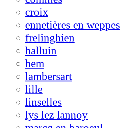
croix
ennetières en weppes
frelinghien
halluin
hem
lambersart
lille
linselles
lys lez lannoy
marcq en baroeul