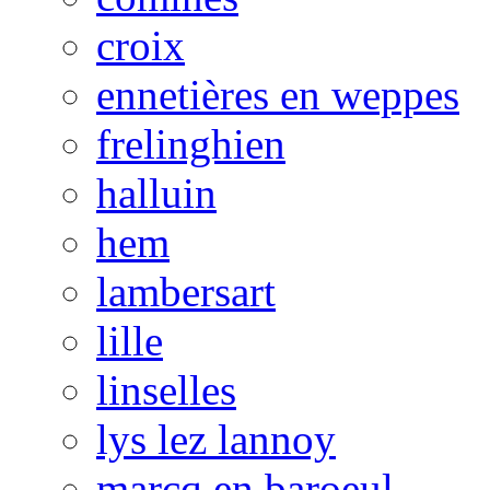
croix
ennetières en weppes
frelinghien
halluin
hem
lambersart
lille
linselles
lys lez lannoy
marcq en baroeul