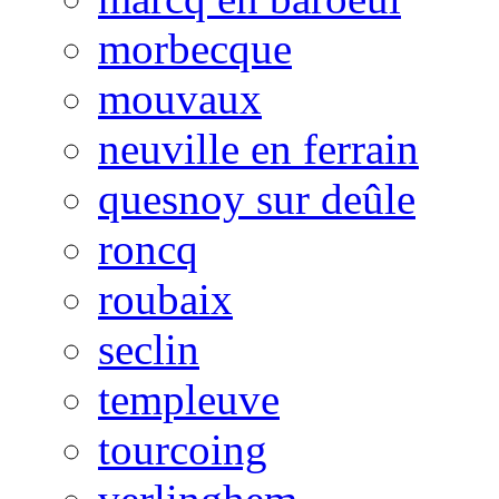
morbecque
mouvaux
neuville en ferrain
quesnoy sur deûle
roncq
roubaix
seclin
templeuve
tourcoing