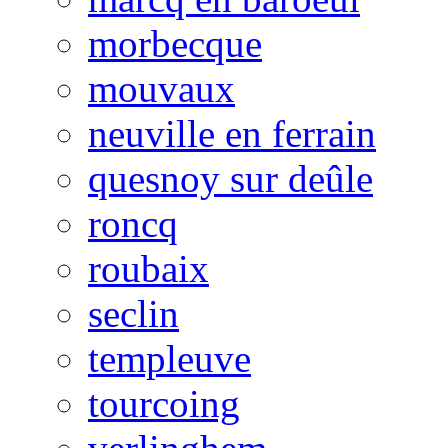
morbecque
mouvaux
neuville en ferrain
quesnoy sur deûle
roncq
roubaix
seclin
templeuve
tourcoing