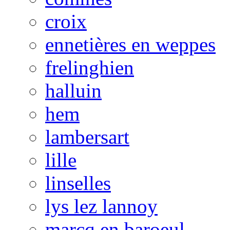
croix
ennetières en weppes
frelinghien
halluin
hem
lambersart
lille
linselles
lys lez lannoy
marcq en baroeul