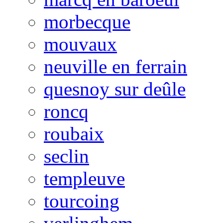
morbecque
mouvaux
neuville en ferrain
quesnoy sur deûle
roncq
roubaix
seclin
templeuve
tourcoing