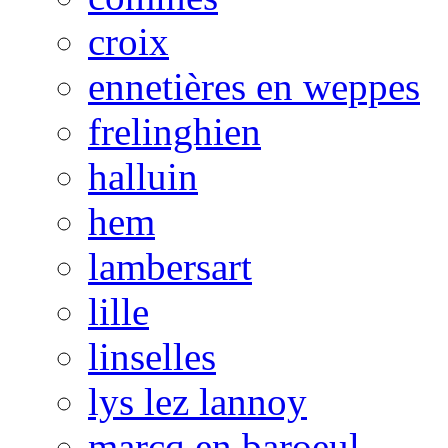
croix
ennetières en weppes
frelinghien
halluin
hem
lambersart
lille
linselles
lys lez lannoy
marcq en baroeul